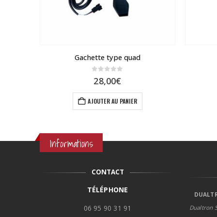
D
Gachette type quad
0
sur 5
28,00
€
ix
tuel
AJOUTER AU PANIER
 :
,90€.
Informations
CONTACT
TÉLÉPHONE
DUALTR
06 95 90 31 91
Dualtron S