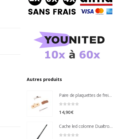
Autres produits
Paire de plaquettes de frein métal frité Compatible étrier de freins nutt 4 pistons
0
sur 5
14,90
€
Cache led colonne Dualtron Victor