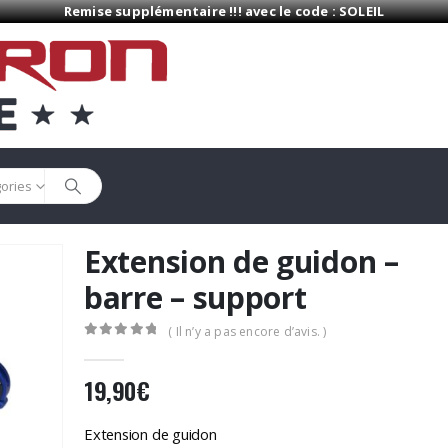
Remise supplémentaire !!! avec le code : SOLEIL
gories
Extension de guidon –
barre – support
( Il n’y a pas encore d’avis. )
0
Sur 5
19,90
€
Extension de guidon