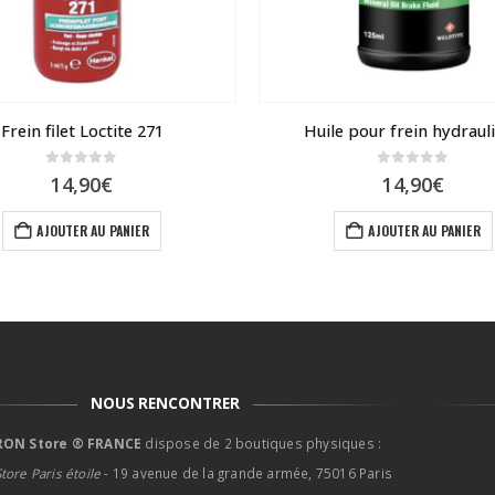
Frein filet Loctite 271
Huile pour frein hydraul
0
sur 5
0
sur 5
14,90
€
14,90
€
AJOUTER AU PANIER
AJOUTER AU PANIER
NOUS RENCONTRER
ON Store ® FRANCE
dispose de 2 boutiques physiques :
tore Paris étoile
- 19 avenue de la grande armée, 75016 Paris