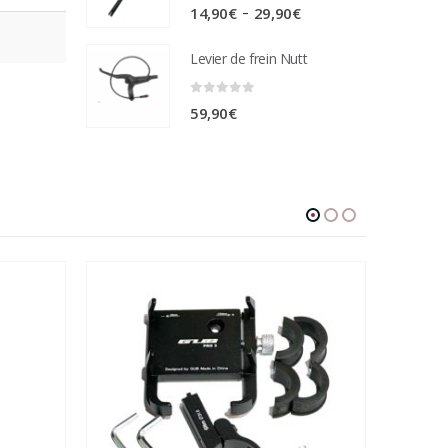
0
sur 5
Plage
–
14,90
€
29,90
€
de
Levier de frein Nutt
prix :
14,90€
0
sur 5
59,90
€
à
29,90€