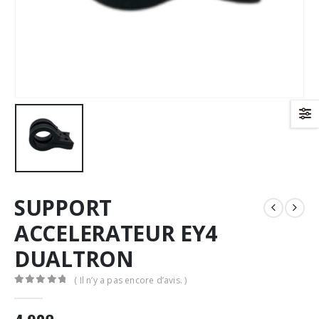
SUPPORT
ACCELERATEUR EY4
DUALTRON
( Il n’y a pas encore d’avis. )
0
Sur 5