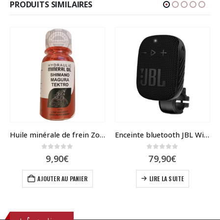
PRODUITS SIMILAIRES
Huile minérale de frein Zoom / Nutt
Enceinte bluetooth JBL Wind3S avec support guidon
0
sur 5
0
sur 5
9,90
€
79,90
€
AJOUTER AU PANIER
LIRE LA SUITE