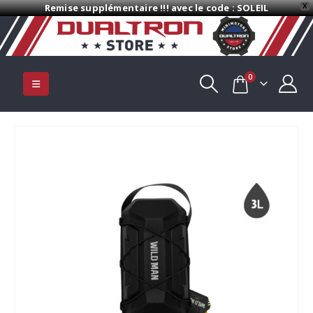
Remise supplémentaire !!! avec le code : SOLEIL
X
0