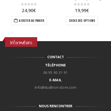
0
sur 5
0
sur 5
age
24,90
€
19,99
€
e
s sur la page du produit
Ce produit a plusieurs variations. Les options peuvent être choisies sur la page du produit
ix :
AJOUTER AU PANIER
CHOIX DES OPTIONS
,90€
9,90€
Informations
CONTACT
TÉLÉPHONE
06 95 90 31 91
E-MAIL
info@dualtron-store.com
NOUS RENCONTRER