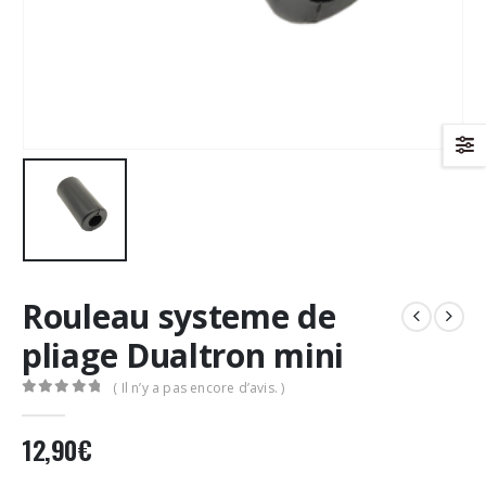
Rouleau systeme de
pliage Dualtron mini
( Il n’y a pas encore d’avis. )
0
Sur 5
12,90
€