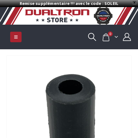
Remise supplémentaire !!! avec le code : SOLEIL
X
0