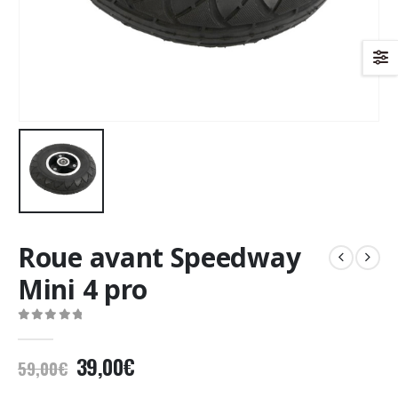
Roue avant Speedway
Mini 4 pro
0
Sur 5
Le
Le
39,00
€
59,00
€
prix
prix