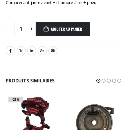
initial
actuel
Comprenant jante avant + chambre à air + pneu
était :
est :
59,00€.
39,00€.
AJOUTER AU PANIER
PRODUITS SIMILAIRES