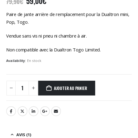
Le
Le
59,00
€
79,90
€
prix
prix
initial
actuel
Paire de jante arrière de remplacement pour la Dualtron mini,
était :
est :
Pop, Togo.
79,90€.
59,00€.
Vendue sans vis ni pneu ni chambre à air.
Non compatible avec la Dualtron Togo Limited.
Availability:
En stock
AJOUTER AU PANIER
AVIS (1)