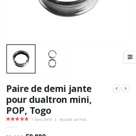
Paire de demi jante
pour dualtron mini,
POP, Togo
1
avis client
|
Ajouter un Avis
5.00
Sur 5