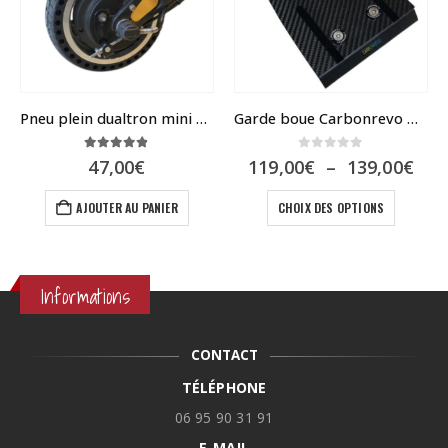
Pneu plein dualtron mini et ToGo
Garde boue Carbonrevo Dualtron
4.79
sur 5
0
sur 5
Pla
47,00
€
119,00
€
–
139,00
€
de
Ce produit a plusieurs variations. Les options peuvent être choisies sur la page du produit
el
prix
AJOUTER AU PANIER
CHOIX DES OPTIONS
119
0€.
à
139
Informations
CONTACT
TÉLÉPHONE
06 95 90 31 91
E-MAIL