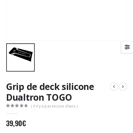
Grip de deck silicone
Dualtron TOGO
( Il n’y a pas encore d’avis. )
0
Sur 5
39,90
€