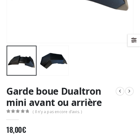
Garde boue Dualtron
mini avant ou arrière
( Il n’y a pas encore d’avis. )
0
Sur 5
18,00
€