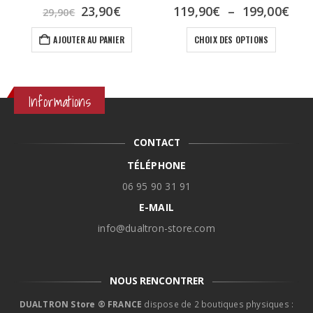
0
sur 5
4.67
sur 5
Le
Le
Pla
23,90
€
119,90
€
–
199,00
€
29,90
€
prix
prix
de
Ce produit a plusieurs variations. Les options peuvent être choisies sur la page du produit
initial
actuel
prix
AJOUTER AU PANIER
CHOIX DES OPTIONS
était :
est :
119
29,90€.
23,90€.
à
199
Informations
CONTACT
TÉLÉPHONE
06 95 90 31 91
E-MAIL
info@dualtron-store.com
NOUS RENCONTRER
DUALTRON Store ® FRANCE
dispose de 2 boutiques physiques :