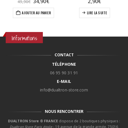
Le
Le
34,90
€
2,90
€
49,90
€
prix
prix
el
initial
actuel
AJOUTER AU PANIER
LIRE LA SUITE
était :
est :
0€.
49,90€.
34,90€.
Informations
CONTACT
TÉLÉPHONE
06 95 90 31 91
E-MAIL
info@dualtron-store.com
NOUS RENCONTRER
DUALTRON Store ® FRANCE
dispose de 2 boutiques physiques :
Dualtron Store Paris étoile
- 19 avenue de la grande armée, 75016