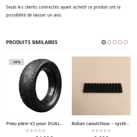
Seuls les clients connectés ayant acheté ce produit ont la
possibilité de laisser un avis.
PRODUITS SIMILAIRES
-30%
Pneu plein V2 pour DUALTRON Raptor
Ruban caoutchouc – système de pliage – Speedway mini 4
0
sur 5
0
sur 5