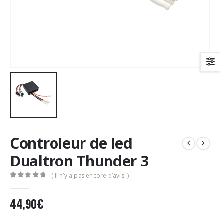
Controleur de led
Dualtron Thunder 3
( Il n’y a pas encore d’avis. )
0
Sur 5
44,90
€