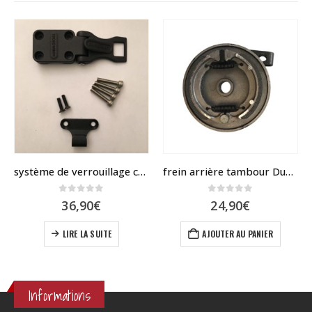
système de verrouillage colonne/deck Dualtron
frein arrière tambour Dualtron Mini, Togo, POP
0
sur 5
0
sur 5
36,90
€
24,90
€
LIRE LA SUITE
AJOUTER AU PANIER
Informations