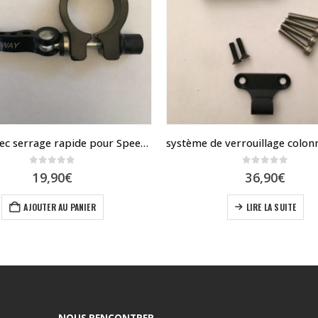
Collier avec serrage rapide pour Speedway mini 4
0
sur 5
0
sur 5
19,90
€
36,90
€
AJOUTER AU PANIER
LIRE LA SUITE