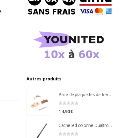
e:
Autres produits
Paire de plaquettes de frein métal frité Compatible étrier de freins nutt 4 pistons
0
sur 5
14,90
€
Cache led colonne Dualtron Victor