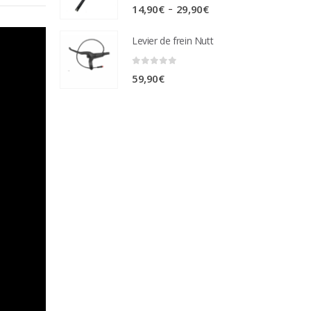
0
sur 5
Plage
–
14,90
€
29,90
€
de
Levier de frein Nutt
prix :
14,90€
0
sur 5
59,90
€
à
29,90€