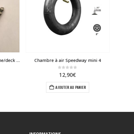
système de verrouillage colonne/deck Dualtron
Chambre à air Speedway mini 4
0
sur 5
12,90
€
AJOUTER AU PANIER