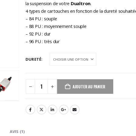
était :
est :
la suspension de votre
Dualtron
.
119,90€.
109,00€.
4 types de cartouches en fonction de la dureté souhaité
– 84 PU : souple
– 88 PU : moyennement souple
– 92 PU : dur
– 96 PU : très dur
DURETÉ
AJOUTER AU PANIER
AVIS (1)