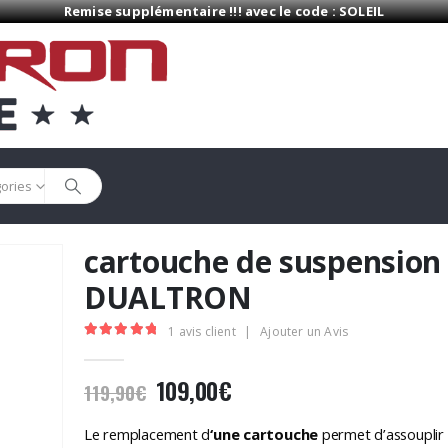
Remise supplémentaire !!! avec le code : SOLEIL
gories
cartouche de suspension
DUALTRON
1
avis client
|
Ajouter un Avis
5.00
Sur 5
Le
Le
109,00
€
119,90
€
prix
prix
initial
actuel
Le remplacement d
‘une cartouche
permet d’assouplir 