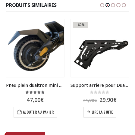
PRODUITS SIMILAIRES
-60%
Pneu plein dualtron mini et ToGo
Support arrière pour Dualtron ULTRA
4.79
sur 5
0
sur 5
Le
Le
47,00
€
29,90
€
74,90
€
prix
prix
el
initial
actuel
AJOUTER AU PANIER
LIRE LA SUITE
était :
est :
0€.
74,90€.
29,90€.