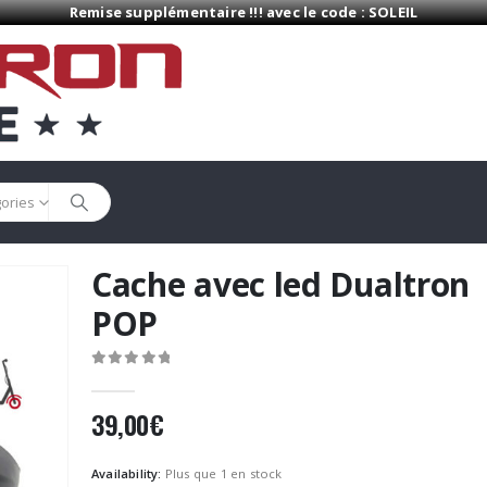
Remise supplémentaire !!! avec le code : SOLEIL
gories
Cache avec led Dualtron
POP
0
Sur 5
39,00
€
Availability:
Plus que 1 en stock