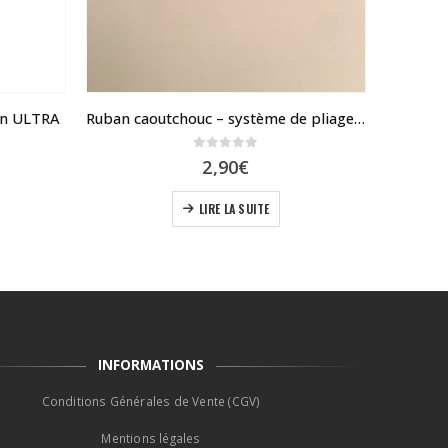
on ULTRA
Ruban caoutchouc – système de pliage – Speedway mini 4
0
sur 5
e
2,90
€
ix
tuel
LIRE LA SUITE
t :
,90€.
INFORMATIONS
Conditions Générales de Vente (CGV)
Mentions légales