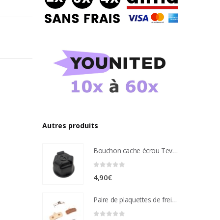
Autres produits
Bouchon cache écrou Teverun
0
sur 5
4,90
€
Paire de plaquettes de frein métal frité Compatible étrier de freins nutt 4 pistons