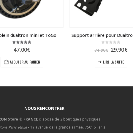
plein dualtron mini et ToGo
Support arrière pour Dualtr
4.79
sur 5
0
sur 5
Le
L
47,00
€
29,90
€
74,90
€
prix
pr
initial
ac
AJOUTER AU PANIER
LIRE LA SUITE
était :
es
74,90€.
29
NOUS RENCONTRER
ON Store ® FRANCE
dispose de 2 boutiques physiques :
tore Paris étoile
- 19 avenue de la grande armée, 75016 Paris