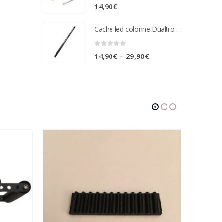
0
sur 5
14,90
€
Cache led colonne Dualtron Victor
0
sur 5
Plage
–
14,90
€
29,90
€
de
prix :
14,90€
à
29,90€