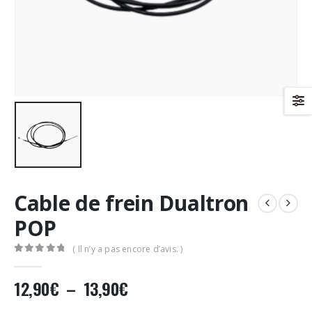
Cable de frein Dualtron
POP
( Il n’y a pas encore d’avis. )
0
Sur 5
Plage
12,90
€
–
13,90
€
de