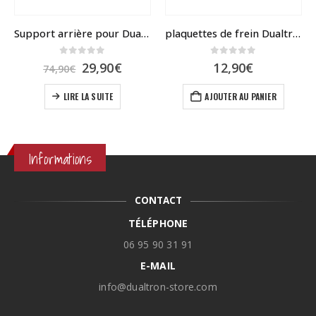
Support arrière pour Dualtron ULTRA
plaquettes de frein Dualtron et speedway 4
0
sur 5
0
sur 5
Le
Le
29,90
€
12,90
€
74,90
€
prix
prix
initial
actuel
LIRE LA SUITE
AJOUTER AU PANIER
était :
est :
74,90€.
29,90€.
Informations
CONTACT
TÉLÉPHONE
06 95 90 31 91
E-MAIL
info@dualtron-store.com