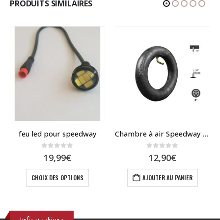
PRODUITS SIMILAIRES
feu led pour speedway
Chambre à air Speedway mini 4
0
sur 5
0
sur 5
19,99
€
12,90
€
Ce produit a plusieurs variations. Les options peuvent être choisies sur la page du produit
CHOIX DES OPTIONS
AJOUTER AU PANIER