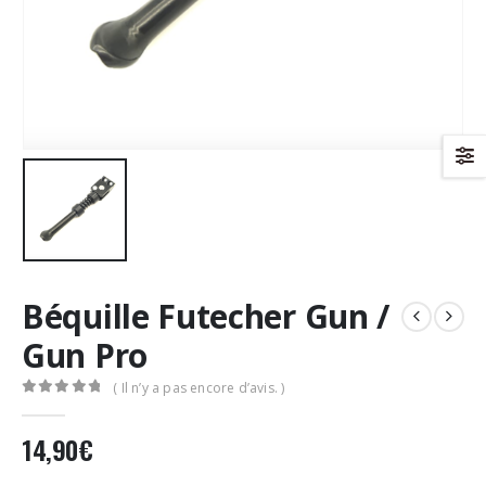
Béquille Futecher Gun /
Gun Pro
( Il n’y a pas encore d’avis. )
0
Sur 5
14,90
€