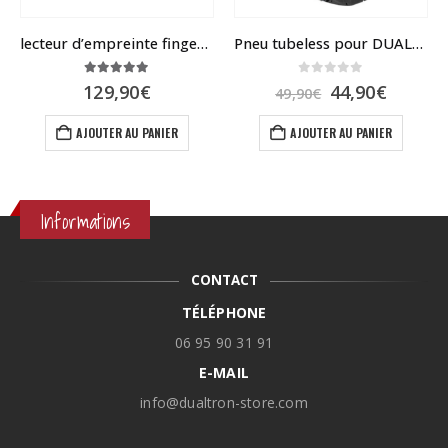
lecteur d’empreinte fingerprint pour Dualtron et Speedway
Pneu tubeless pour DUALTRON Thunder
5.00
sur 5
0
sur 5
age
Le
Le
129,90
€
44,90
€
49,90
€
prix
prix
s sur la page du produit
x :
initial
actuel
AJOUTER AU PANIER
AJOUTER AU PANIER
,90€
était :
est :
49,90€.
44,90€.
,90€
Informations
CONTACT
TÉLÉPHONE
06 95 90 31 91
E-MAIL
info@dualtron-store.com