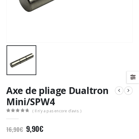
Axe de pliage Dualtron
Mini/SPW4
( Il n’y a pas encore d’avis. )
0
Sur 5
Le
Le
9,90
€
16,90
€
prix
prix