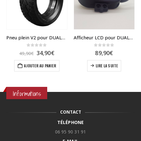
Pneu plein V2 pour DUALTRON Raptor
Afficheur LCD pour DUALTRON 2 et mini 4 pro
0
sur 5
0
sur 5
Le
Le
34,90
€
89,90
€
49,90
€
prix
prix
s sur la page du produit
initial
actuel
AJOUTER AU PANIER
LIRE LA SUITE
était :
est :
49,90€.
34,90€.
Informations
CONTACT
TÉLÉPHONE
06 95 90 31 91