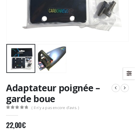
Adaptateur poignée –
garde boue
( Il n’y a pas encore d’avis. )
0
Sur 5
22,00
€