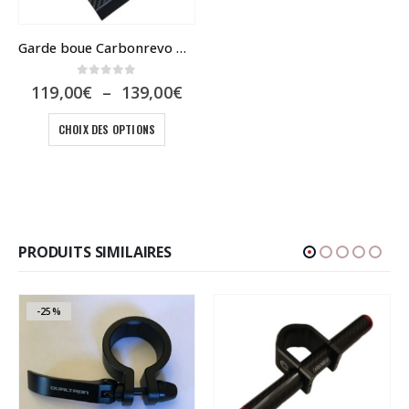
Garde boue Carbonrevo Dualtron
0
sur 5
Plage
119,00
€
–
139,00
€
de
Ce produit a plusieurs variations. Les options peuvent être choisies sur la page du produit
prix :
CHOIX DES OPTIONS
119,00€
à
139,00€
PRODUITS SIMILAIRES
-25%