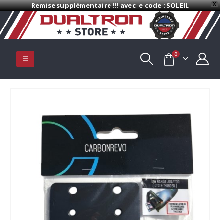
Remise supplémentaire !!! avec le code : SOLEIL
X
0