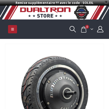
Remise supplémentaire !!! avec le code : SOLEIL
X
0