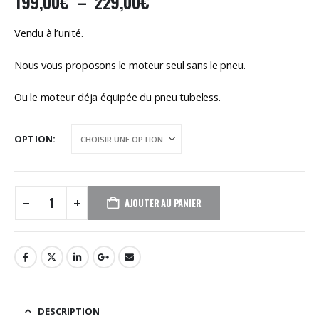
Plage
199,00
€
–
229,00
€
de
prix :
Vendu à l’unité.
199,00€
à
Nous vous proposons le moteur seul sans le pneu.
229,00€
Ou le moteur déja équipée du pneu tubeless.
OPTION
AJOUTER AU PANIER
DESCRIPTION