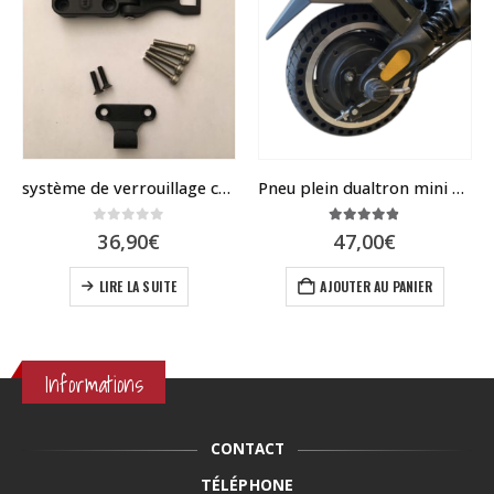
système de verrouillage colonne/deck Dualtron
Pneu plein dualtron mini et ToGo
0
sur 5
4.79
sur 5
36,90
€
47,00
€
s sur la page du produit
LIRE LA SUITE
AJOUTER AU PANIER
Informations
CONTACT
TÉLÉPHONE