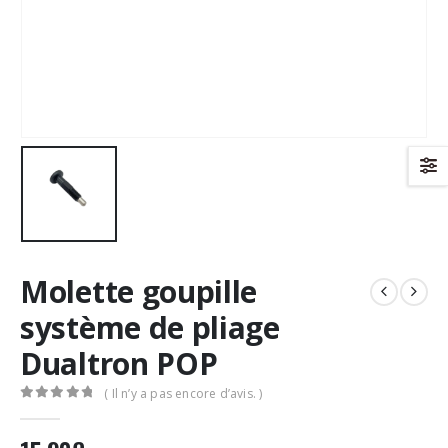
Molette goupille
système de pliage
Dualtron POP
( Il n’y a pas encore d’avis. )
0
Sur 5