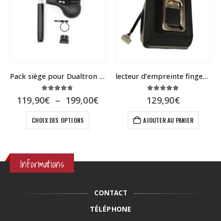
Pack siège pour Dualtron ou speedway 4 & 5
lecteur d’empreinte fingerprint pour Dualtron et Speedway
4.67
sur 5
5.00
sur 5
Plage
119,90
€
–
199,00
€
129,90
€
de
Ce produit a plusieurs variations. Les options peuvent être choisies sur la page du produit
el
prix :
CHOIX DES OPTIONS
AJOUTER AU PANIER
119,90€
0€.
à
199,00€
Informations
CONTACT
TÉLÉPHONE