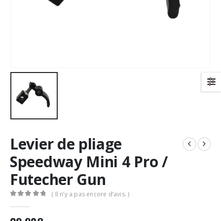
Levier de pliage
Speedway Mini 4 Pro /
Futecher Gun
( Il n’y a pas encore d’avis. )
0
Sur 5