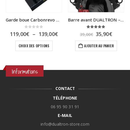
Garde boue Carbonrevo Dualtron
Barre avant DUALTRON – Poignée ou support pour éclairage
0
sur 5
5.00
sur 5
Plage
Le
Le
119,00
€
–
139,00
€
35,90
€
39,00
€
de
prix
prix
Ce produit a plusieurs variations. Les options peuvent être choisies sur la page du produit
prix :
initial
actuel
CHOIX DES OPTIONS
AJOUTER AU PANIER
119,00€
était :
est :
à
39,00€.
35,90€.
139,00€
Informations
CONTACT
TÉLÉPHONE
06 95 90 31 91
E-MAIL
info@dualtron-store.com