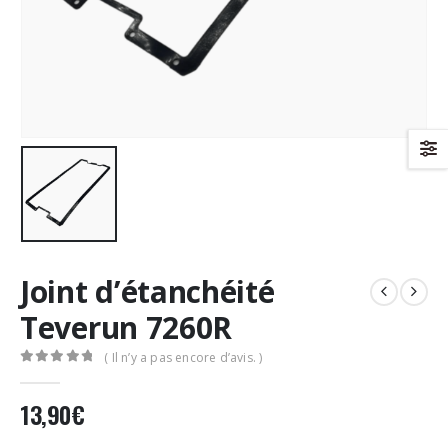
Joint d’étanchéité
Teverun 7260R
( Il n’y a pas encore d’avis. )
0
Sur 5
13,90
€