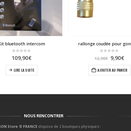
Kit bluetooth intercom
rallonge coudée pour gon
0
sur 5
0
sur 5
Le
Le
109,90
€
9,90
€
12,90
€
prix
pr
initial
ac
LIRE LA SUITE
AJOUTER AU PANIER
était :
est
12,90€.
9,
NOUS RENCONTRER
ON Store ® FRANCE
dispose de 2 boutiques physiques :