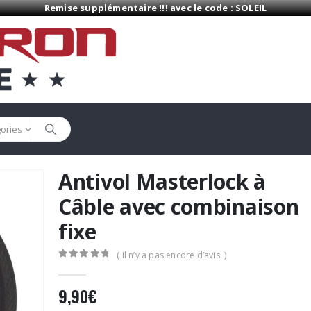
Remise supplémentaire !!! avec le code : SOLEIL
gories
Antivol Masterlock à
Câble avec combinaison
fixe
( Il n’y a pas encore d’avis. )
0
Sur 5
9,90
€