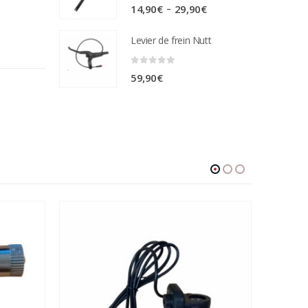
0
sur 5
Plage
–
14,90
€
29,90
€
de
Levier de frein Nutt
prix :
14,90€
0
sur 5
59,90
€
à
29,90€