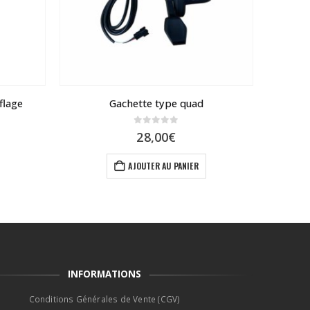
flage
Gachette type quad
cle
0
sur 5
28,00
€
ix
tuel
AJOUTER AU PANIER
 :
90€.
INFORMATIONS
Conditions Générales de Vente (CGV)