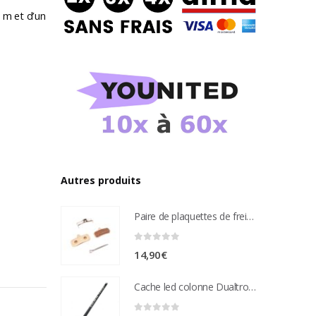
 m et d’un
Autres produits
Paire de plaquettes de frein métal frité Compatible étrier de freins nutt 4 pistons
0
sur 5
14,90
€
Cache led colonne Dualtron Victor