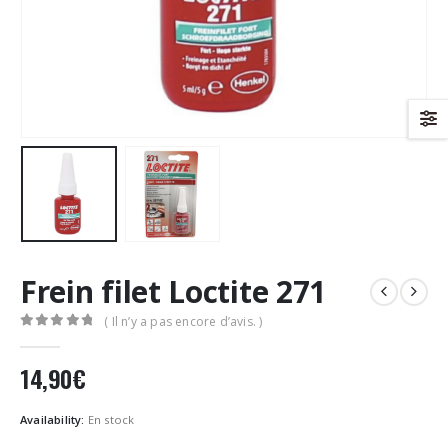
Frein filet Loctite 271
( Il n’y a pas encore d’avis. )
0
Sur 5
14,90
€
Availability:
En stock