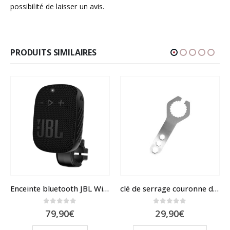
possibilité de laisser un avis.
PRODUITS SIMILAIRES
Enceinte bluetooth JBL Wind3S avec support guidon
clé de serrage couronne dentée pour Dualtron
0
sur 5
0
sur 5
79,90
€
29,90
€