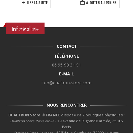
LIRE LA SUITE
AJOUTER AU PANIER
Informations
CONTACT
TÉLÉPHONE
06 95 90 31 91
E-MAIL
info@dualtron-store.com
NOUS RENCONTRER
DUALTRON Store ® FRANCE
dispose de 2 boutiques physiques :
Dualtron Store Paris étoile
- 19 avenue de la grande armée, 75016
Paris
Dualtron Store Le Mans -
52/54 rue Gambetta, 72000 Le Mans