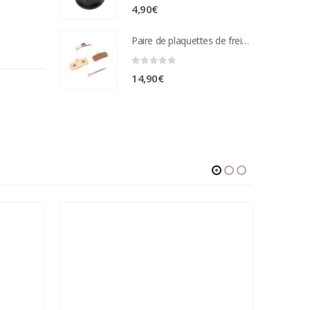
0
sur 5
4,90
€
Paire de plaquettes de frein métal frité Compatible étrier de freins nutt 4 pistons
0
sur 5
14,90
€
-10%