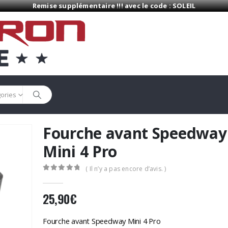
Remise supplémentaire !!! avec le code : SOLEIL
gories
Fourche avant Speedway
Mini 4 Pro
( Il n’y a pas encore d’avis. )
0
Sur 5
25,90
€
Fourche avant Speedway Mini 4 Pro