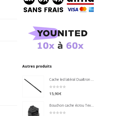
Autres produits
Cache led latéral Dualtron Aminia
0
sur 5
15,90
€
Bouchon cache écrou Teverun