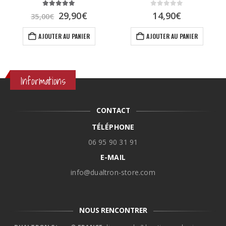
5.00
sur 5
0
sur 5
Le
Le
29,90
€
14,90
€
35,00
€
prix
prix
s sur la page du produit
initial
actuel
AJOUTER AU PANIER
AJOUTER AU PANIER
était :
est :
35,00€.
29,90€.
Informations
CONTACT
TÉLÉPHONE
06 95 90 31 91
E-MAIL
info@dualtron-store.com
NOUS RENCONTRER