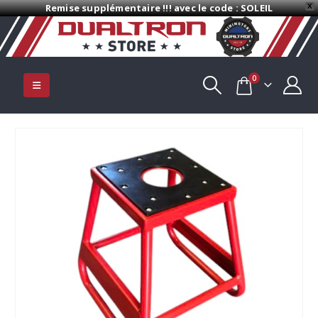
Remise supplémentaire !!! avec le code : SOLEIL
X
0