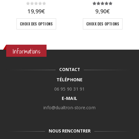
0
sur 5
5.00
sur 5
19,99
€
9,90
€
Ce produit a plusieurs variations. Les options peuvent être choisies sur la page du produit
Ce produit a plusieurs variations. Les options peuvent être choisies sur la page du produit
CHOIX DES OPTIONS
CHOIX DES OPTIONS
Informations
CONTACT
TÉLÉPHONE
06 95 90 31 91
E-MAIL
info@dualtron-store.com
NOUS RENCONTRER