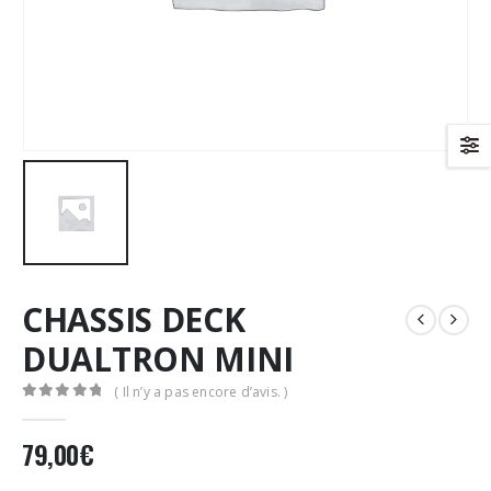
CHASSIS DECK
DUALTRON MINI
( Il n’y a pas encore d’avis. )
0
Sur 5
79,00
€