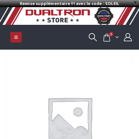
Remise supplémentaire !!! avec le code : SOLEIL
X
0