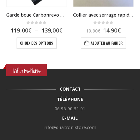
Garde boue Carbonrevo Dualtron
Collier avec serrage rapide M8 pour DUALTRON
0
sur 5
0
sur 5
Plage
Le
Le
119,00
€
–
139,00
€
14,90
€
19,90
€
de
prix
prix
s sur la page du produit
Ce produit a plusieurs variations. Les options peuvent être choisies sur la page du produit
prix :
initial
actuel
CHOIX DES OPTIONS
AJOUTER AU PANIER
119,00€
était :
est :
à
19,90€.
14,90€.
139,00€
Informations
CONTACT
TÉLÉPHONE
06 95 90 31 91
E-MAIL
info@dualtron-store.com