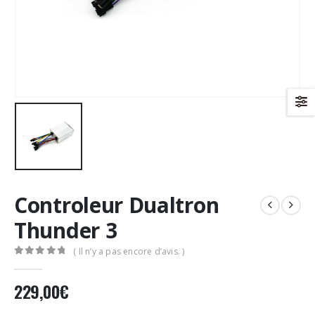
Controleur Dualtron
Thunder 3
( Il n’y a pas encore d’avis. )
0
Sur 5
229,00
€