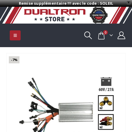
Remise supplémentaire !!! avec le code : SOLEIL
X
0
-7%