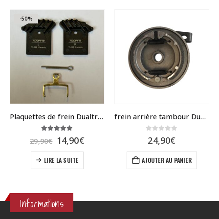
-50%
Plaquettes de frein Dualtron NUTT avec ailettes de refroidissement
frein arrière tambour Dualtron Mini, Togo, POP
5.00
sur 5
0
sur 5
age
Le
Le
14,90
€
24,90
€
29,90
€
prix
prix
s sur la page du produit
x :
initial
actuel
LIRE LA SUITE
AJOUTER AU PANIER
,90€
était :
est :
29,90€.
14,90€.
,90€
Informations