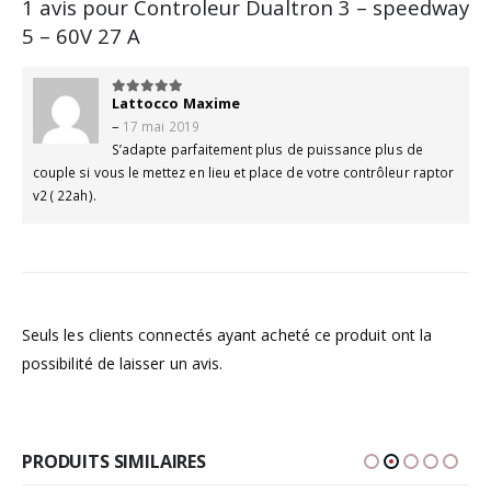
1 avis pour
Controleur Dualtron 3 – speedway
5 – 60V 27 A
Lattocco Maxime
5
sur 5
–
17 mai 2019
S’adapte parfaitement plus de puissance plus de
couple si vous le mettez en lieu et place de votre contrôleur raptor
v2 ( 22ah).
Seuls les clients connectés ayant acheté ce produit ont la
possibilité de laisser un avis.
PRODUITS SIMILAIRES