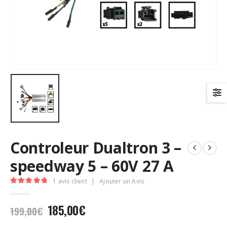
Controleur Dualtron 3 –
speedway 5 – 60V 27 A
1
avis client
|
Ajouter un Avis
5.00
Sur 5
Le
Le
185,00
€
199,00
€
prix
prix