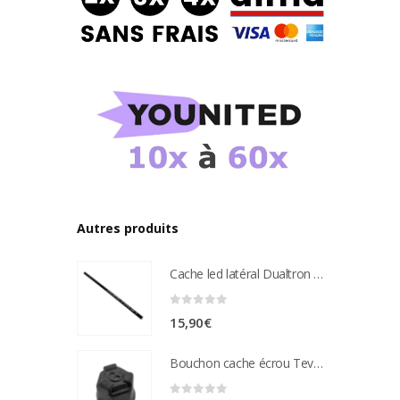
Autres produits
Cache led latéral Dualtron Aminia
0
sur 5
15,90
€
Bouchon cache écrou Teverun