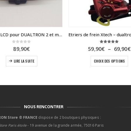
Afficheur LCD pour DUALTRON 2 et mini 4 pro
0
sur 5
5.00
sur 5
89,90
€
59,90
€
–
69,90
€
Ce produit a plusieur
LIRE LA SUITE
CHOIX DES OPTIONS
NOUS RENCONTRER
ON Store ® FRANCE
dispose de 2 boutiques physiques :
tore Paris étoile
- 19 avenue de la grande armée, 75016 Paris