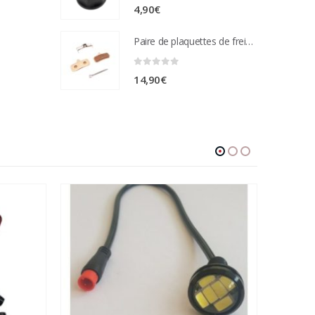
0
sur 5
4,90
€
Paire de plaquettes de frein métal frité Compatible étrier de freins nutt 4 pistons
0
sur 5
14,90
€
-30%