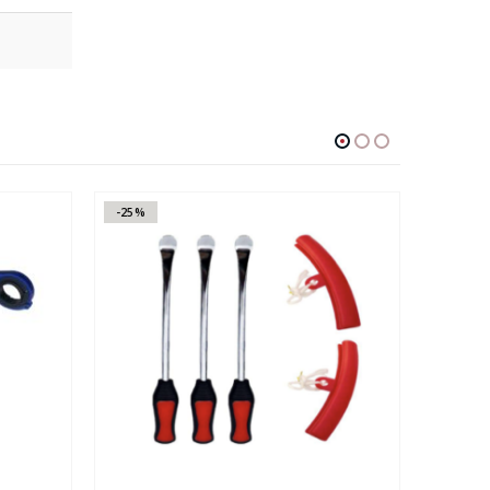
-25%
-29%