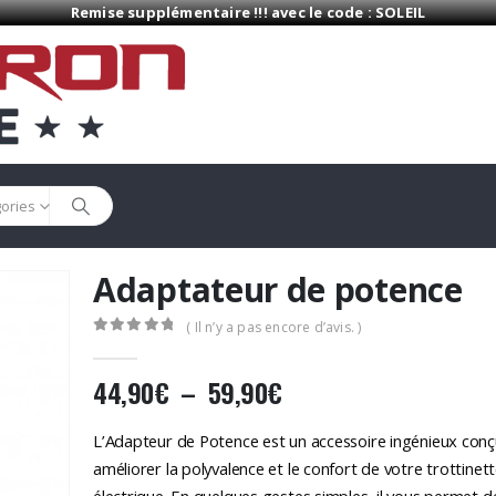
Remise supplémentaire !!! avec le code : SOLEIL
gories
Adaptateur de potence
( Il n’y a pas encore d’avis. )
0
Sur 5
Plage
44,90
€
–
59,90
€
de
prix :
L’Adapteur de Potence est un accessoire ingénieux con
44,90€
améliorer la polyvalence et le confort de votre trottinet
électrique. En quelques gestes simples, il vous permet d