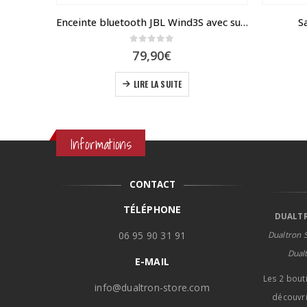
Cadenas 9 maillons menottes MasterLock
Enceinte bluetooth JBL Wind3S avec support guidon
S
0
sur 5
79,90
€
LIRE LA SUITE
Informations
CONTACT
TÉLÉPHONE
DUALTR
06 95 90 31 91
Dualtron S
Dual
E-MAIL
Les 2 bout
info@dualtron-store.com
découvri