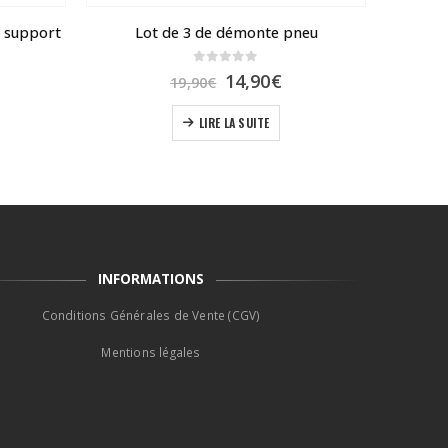
– support
Lot de 3 de démonte pneu
K
0
sur 5
Le
Le
14,90
€
19,90
€
prix
prix
s variations. Les options peuvent être choisies sur la page du produit
initial
actuel
LIRE LA SUITE
était :
est :
19,90€.
14,90€.
INFORMATIONS
Conditions Générales de Vente (CGV)
Mentions légales