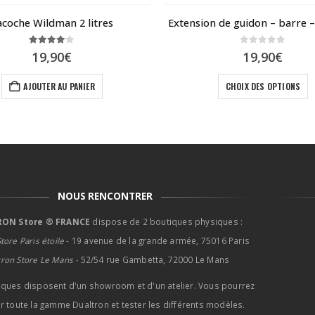
acoche Wildman 2 litres
Extension de guidon – barre 
4.00
sur 5
0
sur 5
19,90
€
19,90
€
Ce produit a plusieur
AJOUTER AU PANIER
CHOIX DES OPTIONS
NOUS RENCONTRER
ON Store ® FRANCE
dispose de 2 boutiques physiques :
tore Paris étoile
- 19 avenue de la grande armée, 75016 Paris
tron Store Le Mans -
52/54 rue Gambetta, 72000 Le Mans
iques disposent d'un showroom et d'un atelier. Vous pourrez
r toute la gamme Dualtron et tester les différents modèles.