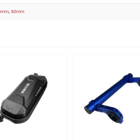
0mm
,
80mm