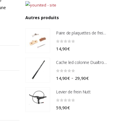
 une
Autres produits
Paire de plaquettes de frein métal frité Compatible étrier de freins nutt 4 pistons
0
sur 5
14,90
€
Cache led colonne Dualtron Victor
0
sur 5
Plage
–
14,90
€
29,90
€
de
Levier de frein Nutt
prix :
14,90€
0
sur 5
59,90
€
à
29,90€