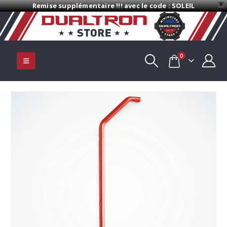
Remise supplémentaire !!! avec le code : SOLEIL
X
0