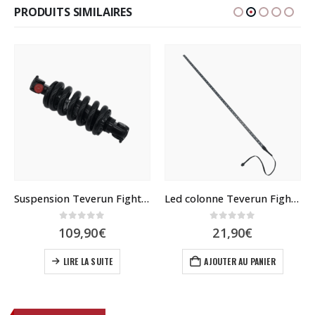
PRODUITS SIMILAIRES
Suspension Teverun Fighter
Led colonne Teverun Fighter
0
sur 5
0
sur 5
109,90
€
21,90
€
LIRE LA SUITE
AJOUTER AU PANIER