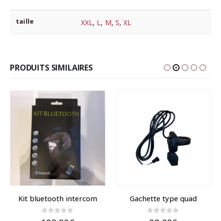
taille
XXL
,
L
,
M
,
S
,
XL
PRODUITS SIMILAIRES
Kit bluetooth intercom
Gachette type quad
0
sur 5
0
sur 5