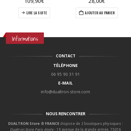
109,90
€
28,00
€
LIRE LA SUITE
AJOUTER AU PANIER
Informations
CONTACT
TÉLÉPHONE
06 95 90 31 91
E-MAIL
info@dualtron-store.com
NOUS RENCONTRER
DUALTRON Store ® FRANCE
dispose de 2 boutiques physiques :
Dualtron Store Paris étoile
- 19 avenue de la grande armée, 75016