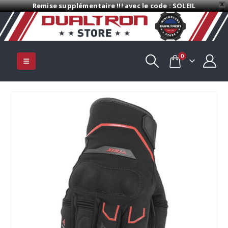
Remise supplémentaire !!! avec le code : SOLEIL
X
0