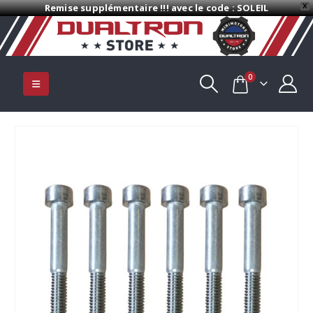
Remise supplémentaire !!! avec le code : SOLEIL
X
0