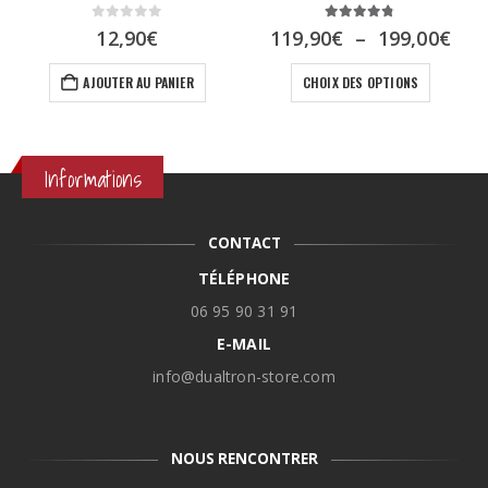
0
sur 5
4.67
sur 5
Pla
12,90
€
119,90
€
–
199,00
€
de
Ce produit a plusieurs variations. Les options peuvent être choisies sur la page du produit
prix
AJOUTER AU PANIER
CHOIX DES OPTIONS
119
à
199
Informations
CONTACT
TÉLÉPHONE
06 95 90 31 91
E-MAIL
info@dualtron-store.com
NOUS RENCONTRER