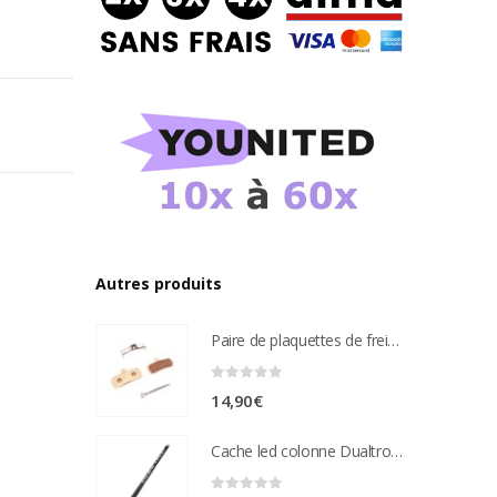
Autres produits
Paire de plaquettes de frein métal frité Compatible étrier de freins nutt 4 pistons
0
sur 5
14,90
€
Cache led colonne Dualtron Victor