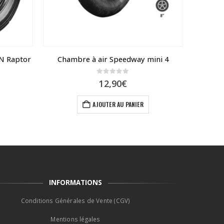
N Raptor
Chambre à air Speedway mini 4
Rondel
0
sur 5
e
12,90
€
ix
tuel
AJOUTER AU PANIER
t :
,90€.
INFORMATIONS
Conditions Générales de Vente (CGV)
Mentions légales