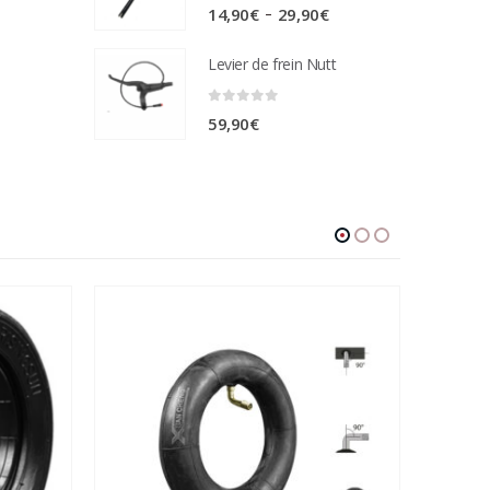
0
sur 5
Plage
–
14,90
€
29,90
€
de
Levier de frein Nutt
prix :
14,90€
0
sur 5
59,90
€
à
29,90€