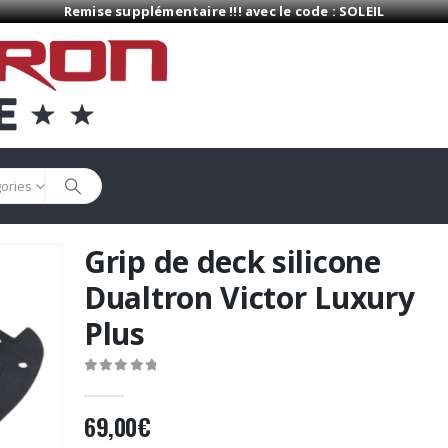
Remise supplémentaire !!! avec le code : SOLEIL
gories
Grip de deck silicone
Dualtron Victor Luxury
Plus
0
Sur 5
69,00
€