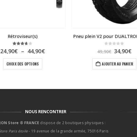
Rétroviseur(s)
Pneu plein V2 pour DUALTRO
3.67
sur 5
0
sur 5
Plage
Le
L
24,90
€
–
44,90
€
34,90
€
49,90
€
de
prix
pr
Ce produit a plusieurs variations. Les options peuvent être choisies sur la page du produit
prix :
initial
ac
CHOIX DES OPTIONS
AJOUTER AU PANIER
24,90€
était :
es
à
49,90€.
34
44,90€
NOUS RENCONTRER
ON Store ® FRANCE
dispose de 2 boutiques physiques :
tore Paris étoile
- 19 avenue de la grande armée, 75016 Paris