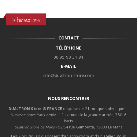
0€.
à
69,90€
Informations
CONTACT
TÉLÉPHONE
06 95 90 31 91
E-MAIL
info@dualtron-store.com
NOUS RENCONTRER
DUALTRON Store ® FRANCE
dispose de 2 boutiques physiques :
Dualtron Store Paris étoile
- 19 avenue de la grande armée, 75016
Paris
Dualtron Store Le Mans -
52/54 rue Gambetta, 72000 Le Mans
Les 2 boutiques disposent d'un showroom et d'un atelier. Vous