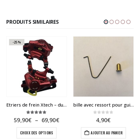
PRODUITS SIMILAIRES
-25%
Etriers de frein Xtech – dualtron 3 – spider – speedway 5
bille avec ressort pour guidon speedway mini 4
5.00
sur 5
0
sur 5
Plage
59,90
€
–
69,90
€
4,90
€
de
Ce produit a plusieurs variations. Les options peuvent être choisies sur la page du produit
el
prix :
CHOIX DES OPTIONS
AJOUTER AU PANIER
59,90€