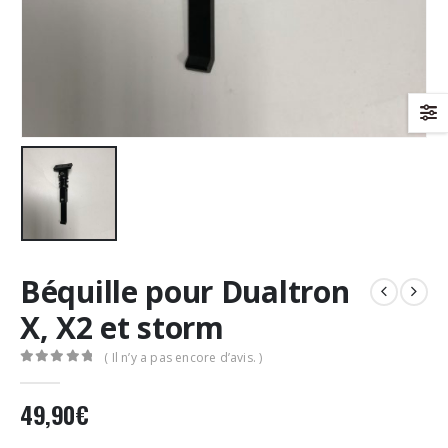
Béquille pour Dualtron
X, X2 et storm
( Il n’y a pas encore d’avis. )
0
Sur 5
49,90
€