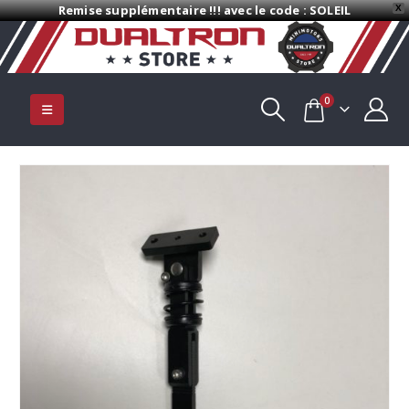
Remise supplémentaire !!! avec le code : SOLEIL
X
0