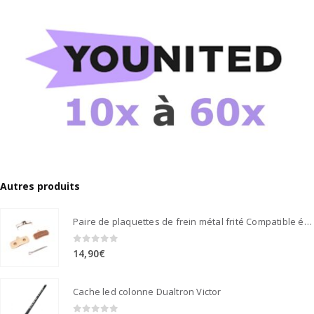
Autres produits
Paire de plaquettes de frein métal frité Compatible étrier de freins nutt 4 pistons
0
sur 5
14,90
€
Cache led colonne Dualtron Victor