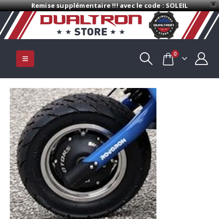
Remise supplémentaire !!! avec le code : SOLEIL
X
0