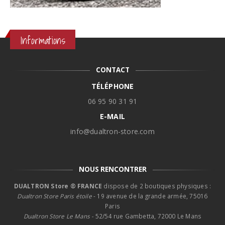
Informations
CONTACT
TÉLÉPHONE
06 95 90 31 91
E-MAIL
info@dualtron-store.com
NOUS RENCONTRER
DUALTRON Store ® FRANCE
dispose de 2 boutiques physiques :
Dualtron Store Paris étoile
- 19 avenue de la grande armée, 75016
Paris
Dualtron Store Le Mans -
52/54 rue Gambetta, 72000 Le Mans