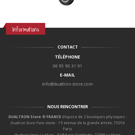
Informations
CONTACT
TÉLÉPHONE
06 95 90 31 91
E-MAIL
info@dualtron-store.com
NOUS RENCONTRER
DUALTRON Store ® FRANCE
dispose de 2 boutiques physiques :
Dualtron Store Paris étoile
- 19 avenue de la grande armée, 75016
Paris
Dualtron Store Le Mans -
52/54 rue Gambetta, 72000 Le Mans