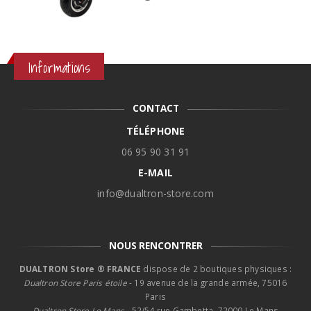
Informations
CONTACT
TÉLÉPHONE
06 95 90 31 91
E-MAIL
info@dualtron-store.com
NOUS RENCONTRER
DUALTRON Store ® FRANCE
dispose de 2 boutiques physiques :
Dualtron Store Paris étoile
- 19 avenue de la grande armée, 75016
Paris
Dualtron Store Le Mans -
52/54 rue Gambetta, 72000 Le Mans