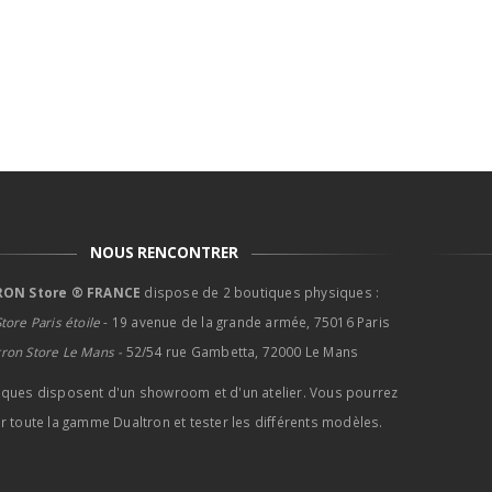
NOUS RENCONTRER
ON Store ® FRANCE
dispose de 2 boutiques physiques :
tore Paris étoile
- 19 avenue de la grande armée, 75016 Paris
tron Store Le Mans -
52/54 rue Gambetta, 72000 Le Mans
iques disposent d'un showroom et d'un atelier. Vous pourrez
r toute la gamme Dualtron et tester les différents modèles.