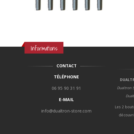
Informations
CONTACT
TÉLÉPHONE
DUALTR
06 95 90 31 91
Dualtron S
Dual
E-MAIL
Les 2 bout
info@dualtron-store.com
découvri