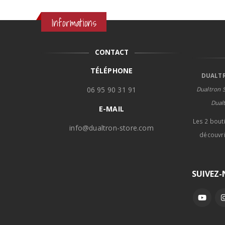
Informations
CONTACT
TÉLÉPHONE
DUALTR
06 95 90 31 91
Dualtron S
Dual
E-MAIL
Les 2 bout
info@dualtron-store.com
découvri
SUIVEZ