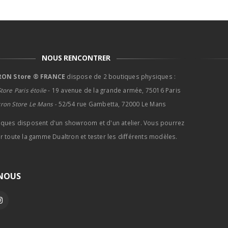
NOUS RENCONTRER
ON Store ® FRANCE
dispose de 2 boutiques physiques :
tore Paris étoile
- 19 avenue de la grande armée, 75016 Paris
tron Store Le Mans -
52/54 rue Gambetta, 72000 Le Mans
iques disposent d'un showroom et d'un atelier. Vous pourrez
r toute la gamme Dualtron et tester les différents modèles.
-NOUS