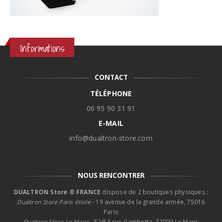
Informations
CONTACT
TÉLÉPHONE
06 95 90 31 91
E-MAIL
info@dualtron-store.com
NOUS RENCONTRER
DUALTRON Store ® FRANCE
dispose de 2 boutiques physiques :
Dualtron Store Paris étoile
- 19 avenue de la grande armée, 75016
Paris
Dualtron Store Le Mans -
52/54 rue Gambetta, 72000 Le Mans