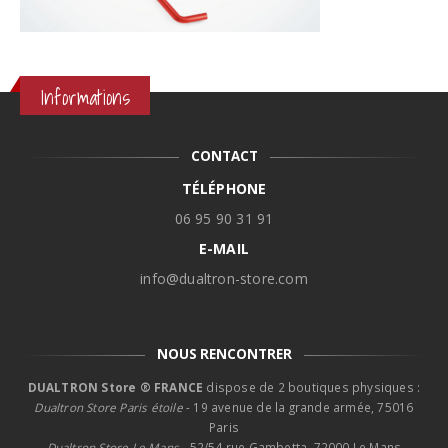
Informations
CONTACT
TÉLÉPHONE
06 95 90 31 91
E-MAIL
info@dualtron-store.com
NOUS RENCONTRER
DUALTRON Store ® FRANCE
dispose de 2 boutiques physiques :
Dualtron Store Paris étoile
- 19 avenue de la grande armée, 75016
Paris
Dualtron Store Le Mans -
52/54 rue Gambetta, 72000 Le Mans