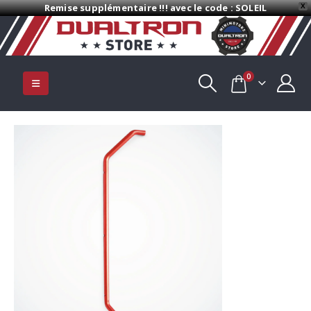
Remise supplémentaire !!! avec le code : SOLEIL
X
0