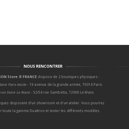
NOUS RENCONTRER
ON Store ® FRANCE
dispose de 2 boutiques physiques :
tore Paris étoile
- 19 avenue de la grande armée, 75016 Paris
tron Store Le Mans -
52/54 rue Gambetta, 72000 Le Mans
iques disposent d'un showroom et d'un atelier. Vous pourrez
r toute la gamme Dualtron et tester les différents modèles.