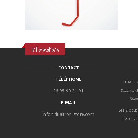
Informations
CONTACT
TÉLÉPHONE
DUALTR
06 95 90 31 91
Dualtron S
Dual
E-MAIL
Les 2 bout
info@dualtron-store.com
découvri