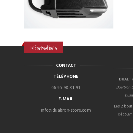
Informations
CONTACT
TÉLÉPHONE
DUALTR
06 95 90 31 91
Dualtron S
Dual
E-MAIL
Les 2 bout
info@dualtron-store.com
découvri