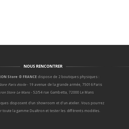
NOUS RENCONTRER
ON Store ® FRANCE
dispose de 2 boutiques physiques :
tore Paris étoile
- 19 avenue de la grande armée, 75016 Paris
tron Store Le Mans -
52/54 rue Gambetta, 72000 Le Mans
iques disposent d'un showroom et d'un atelier. Vous pourrez
r toute la gamme Dualtron et tester les différents modèles.