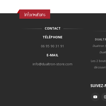
Informations
CONTACT
TÉLÉPHONE
DUALTR
06 95 90 31 91
Dualtron S
Dual
E-MAIL
Les 2 bout
info@dualtron-store.com
découvri
SUIVEZ