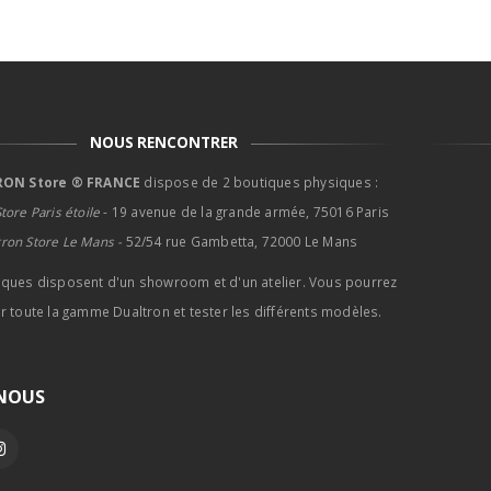
NOUS RENCONTRER
ON Store ® FRANCE
dispose de 2 boutiques physiques :
tore Paris étoile
- 19 avenue de la grande armée, 75016 Paris
tron Store Le Mans -
52/54 rue Gambetta, 72000 Le Mans
iques disposent d'un showroom et d'un atelier. Vous pourrez
r toute la gamme Dualtron et tester les différents modèles.
-NOUS