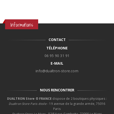
Informations
CONTACT
TÉLÉPHONE
06 95 90 31 91
E-MAIL
info@dualtron-store.com
NOUS RENCONTRER
DUALTRON Store ® FRANCE
dispose de 2 boutiques physiques :
Dualtron Store Paris étoile
- 19 avenue de la grande armée, 75016
Paris
Dualtron Store Le Mans -
52/54 rue Gambetta, 72000 Le Mans