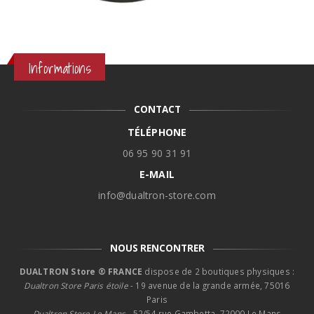
Informations
CONTACT
TÉLÉPHONE
06 95 90 31 91
E-MAIL
info@dualtron-store.com
NOUS RENCONTRER
DUALTRON Store ® FRANCE
dispose de 2 boutiques physiques :
Dualtron Store Paris étoile
- 19 avenue de la grande armée, 75016
Paris
Dualtron Store Le Mans -
52/54 rue Gambetta, 72000 Le Mans